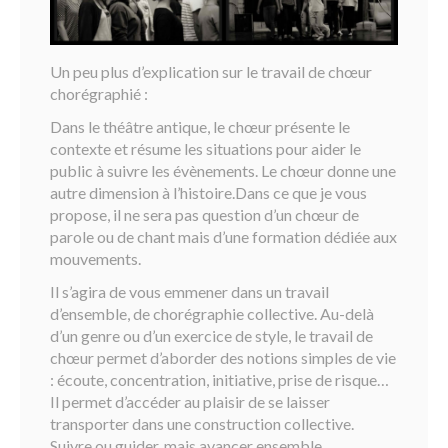
Un peu plus d’explication sur le travail de chœur
chorégraphié :
Dans le théâtre antique, le chœur présente le
contexte et résume les situations pour aider le
public à suivre les évènements. Le chœur donne une
autre dimension à l’histoire.Dans ce que je vous
propose, il ne sera pas question d’un chœur de
parole ou de chant mais d’une formation dédiée aux
mouvements.
Il s’agira de vous emmener dans un travail
d’ensemble, de chorégraphie collective. Au-delà
d’un genre ou d’un exercice de style, le travail de
chœur permet d’aborder des notions simples de vie
: écoute, concentration, initiative, prise de risque…
Il permet d’accéder au plaisir de se laisser
transporter dans une construction collective.
Suivre ou guider, mais avancer ensemble.