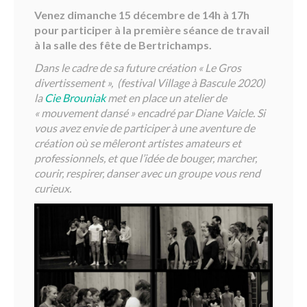
Venez dimanche 15 décembre de 14h à 17h
pour participer à la première séance de travail
à la salle des fête de Bertrichamps.
Dans le cadre de sa future création « Le Gros
divertissement », (festival Village à Bascule 2020)
la
Cie Brouniak
met en place un atelier de
« mouvement dansé » encadré par Diane Vaicle. Si
vous avez envie de participer à une aventure de
création où se mêleront artistes amateurs et
professionnels, et que l’idée de bouger, marcher,
courir, respirer, danser avec un groupe vous rend
curieux.