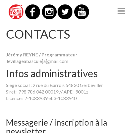
LE VILLAGE À BASCULE
CONTACTS
Jérémy REYNE / Programmateur
levillageabascule[a]gmail.com
Infos administratives
Siège social : 2 rue du Barrois 54830 Gerbéviller
Siret : 798 786 042 00019 // APE : 9001z
Licences 2-1083939 et 3-1083940
Messagerie / inscription à la
newsletter