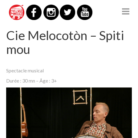
LE VILLAGE À BASCULE
Cie Melocotòn – Spiti
mou
Spectacle musical
Durée : 30 mn – Âge : 3+