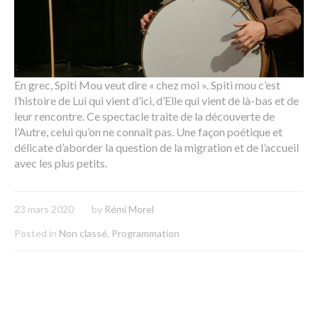
En grec, Spiti Mou veut dire « chez moi ». Spiti mou c’est
l’histoire de Lui qui vient d’ici, d’Elle qui vient de là-bas et de
leur rencontre. Ce spectacle traite de la découverte de
l’Autre, celui qu’on ne connaît pas. Une façon poétique et
délicate d’aborder la question de la migration et de l’accueil
avec les plus petits.
23 mars 2020
by
Rémi Morel
Posted in
Non classé
,
Programmation