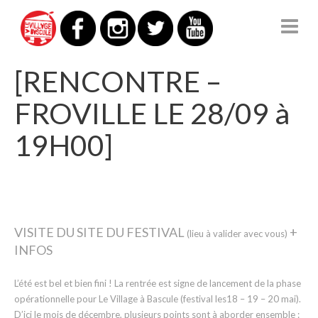
LE VILLAGE À BASCULE
[RENCONTRE –
FROVILLE LE 28/09 à
19H00]
VISITE DU SITE DU FESTIVAL
+
(lieu à valider avec vous)
INFOS
L’été est bel et bien fini ! La rentrée est signe de lancement de la phase
opérationnelle pour Le Village à Bascule (festival les18 – 19 – 20 mai).
D’ici le mois de décembre, plusieurs points sont à aborder ensemble :