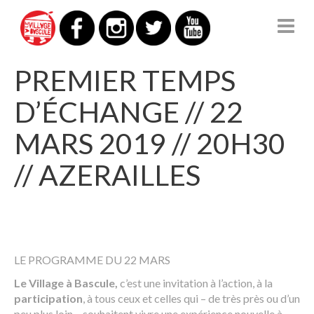
LE VILLAGE À BASCULE
PREMIER TEMPS
D’ÉCHANGE // 22
MARS 2019 // 20H30
// AZERAILLES
LE PROGRAMME DU 22 MARS
Le Village à Bascule,
c’est une invitation à l’action, à la
participation
, à tous ceux et celles qui – de très près ou d’un
peu plus loin – souhaitent vivre une expérience nouvelle à