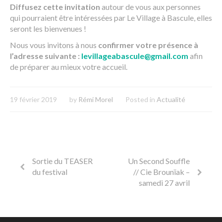
Diffusez cette invitation
autour de vous aux personnes
qui pourraient être intéressées par Le Village à Bascule, elles
seront les bienvenues !
Nous vous invitons à nous
confirmer votre présence à
l’adresse suivante :
levillageabascule@gmail.com
afin
de préparer au mieux votre accueil.
19 février 2019
by
Rémi Morel
Posted in
Actualité
Sortie du TEASER
Un Second Souffle
du festival
// Cie Brounïak –
samedi 27 avril