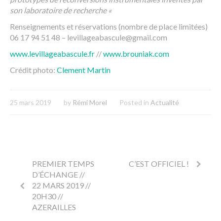
son laboratoire de recherche «
Renseignements et réservations (nombre de place limitées)
06 17 94 51 48 – levillageabascule@gmail.com
www.levillageabascule.fr
//
www.brouniak.com
Crédit photo:
Clement Martin
25 mars 2019
by
Rémi Morel
Posted in
Actualité
PREMIER TEMPS
C’EST OFFICIEL !
D’ÉCHANGE //
22 MARS 2019 //
20H30 //
AZERAILLES